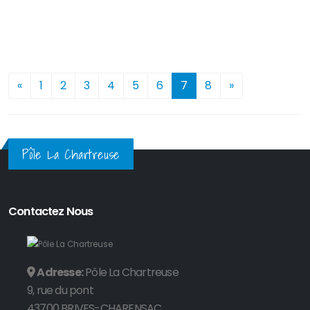
Championnats d'équitation
01/03/2022
Pôle La Chartreuse
«
1
2
3
4
5
6
7
8
»
Trois équipes du Pôle La Chartreuse se sont rendus mardi 1er mars à la
compétition...
Pôle La Chartreuse
Lire la suite →
Contactez Nous
Adresse:
Pôle La Chartreuse
Les lycées présentés aux collégiens
9, rue du pont
18/01/2022
43700 BRIVES-CHARENSAC