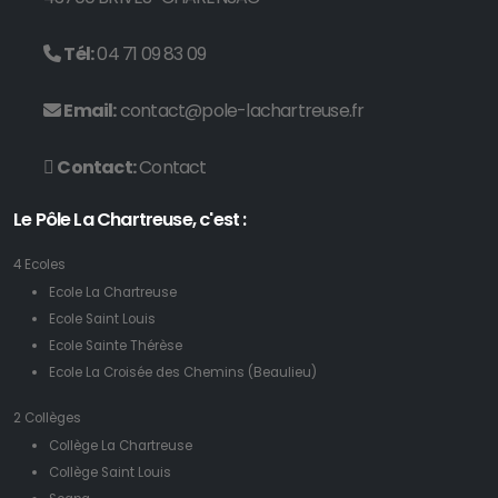
Pôle La Chartreuse
Tél:
04 71 09 83 09
Dans le cadre de leur parcours d'orientation, les élèves de 3ème du
Pôle La Chartreuse...
Email:
contact@pole-lachartreuse.fr
Contact:
Contact
Lire la suite →
Le Pôle La Chartreuse, c'est :
4 Ecoles
Ecole La Chartreuse
Ecole Saint Louis
Ecole Sainte Thérèse
En route vers l'orientation !
Ecole La Croisée des Chemins (Beaulieu)
07/01/2022
2 Collèges
Pôle La Chartreuse
Collège La Chartreuse
Collège Saint Louis
Une journée dédiée à l'orientation des élèves de 3ème du Collège La